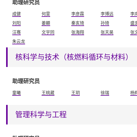
助理研究员
成健
何雯
李彦霖
李博远
李
刘阳
姜頔
秦亥琦
孙琦
盛
汪骞
文宇同
张海翔
张天昊
张
朱云龙
核科学与技术（核燃料循环与材料）
助理研究员
童曦
王桃葳
王玥
徐瑞
杨
管理科学与工程