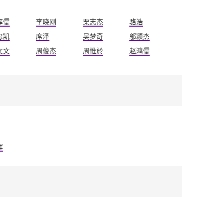
庠儒
李晓刚
栗志杰
骆浩
忠凯
席泽
吴梦奇
邬颖杰
文文
周俊杰
周惟於
赵鸿儒
辉