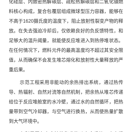
化硅层、内致密热解碳层、疏松热解碳层和二氧化铀燃
料核心构成，复合包覆层组成微球型压力容器，能够在
不高于1620摄氏度的温度下，阻止放射性裂变产物的释
放。在失去强迫冷却后，仅依赖良好的负反馈特性，和
足够大的温升阈量，就能使反应堆进入到热停堆状态。
在任何情况下，燃料元件的最高温度均不超过其安全限
值，从而确保不会发生堆芯熔化和放射性大量释放的严
重后果。
示范工程采用非能动的余热排出系统，通过热传
导、热辐射、自然对流等自然机制，把余热从堆芯传递
给位于反应堆舱室的水冷壁，通过水的自然循环，把热
量带到空气冷却器，与空气进行换热，从而使热量扩散
到大气环境中。