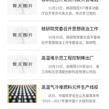
核研院召开党员代表大会增选党委委员并学习十九大精神
研究技术与高等教育部长纳西尔，中国
科技部党组书记、副部长王志刚先...
11月13日，核研院在FIT楼多功能
厅召开党员代表大会，传达学习党的十
九大精神，并选举增补核研院党委委
员。党代会由核研院党委书记唐亚平主
核研院党委召开思想政治工作专题会议
持，核研院教职工、研究生、离退休党
员代表83人参加了会议。 为贯彻全国高
10月26日，核研院党委在昌平基地
校...
召开思想政治工作专题会议。核研院党
委委员、院务会成员、院长助理、各研
究室和机关后勤各部门行政负责人、教
高温堆示范工程控制棒出厂
职工和离退休党支部书记、党委研究生
工作组长、研究生党支部书记、院工
10月13日，由我院105室设计、金
会...
工间和北京清能创新科技有限公司加工
制造的48套“高温气冷堆核电站示范工程
HTR-PM套叠式控制棒”，在我院昌平厂
高温气冷堆燃料元件生产线投料生产入选中国十大核科技进展
区制造完成，并举行出厂仪式。仪式由
金工间主任党杰主持，院长张作义、
近日，中国核学会在山东威海发布
副...
“2015—2017年度中国十大核科技进
展”。其中，“全球首条高温气冷堆燃料元