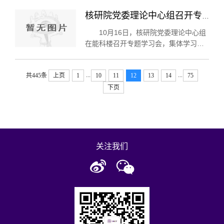
件生产线投料生产”排在第二位。 高温气
核研院党委理论中心组召开专题学习会
冷堆核燃料元件生产线是国家科技重大
专项高温气冷堆核电站示范工程的...
10月16日，核研院党委理论中心组
在能科楼召开专题学习会，集体学习习
近平总书记致中国人民大学建校80周年
贺信以及中国共产党第十八届中央委员
...
...
共445条
上页
1
10
11
12
13
14
75
会第七次全会公报精神，传达了学校
2017年党风廉政建设宣传教育月启动会
下页
精...
关注我们