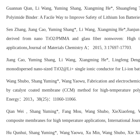
Guannan Qian, Li Wang, Yuming Shang, Xiangming He
*
,
Shuangfeng 
Polyimide Binder: A Facile Way to Improve Safety of Lithium Ion Batterie
Sen Zhang, Jiang Cao, Yuming Shang*, Li Wang, Xiangming He*,Jianju
derived from nano TiO2/PMMA and glass fiber nonwoven: High ther
：
applications,Journal of Materials Chemistry A
2015, 3
:
17697-17703
.
Jiang Cao, Yuming Shang, Li Wang, Xiangming He
*
,
Lingfeng Deng
monodispersed nano-sized TiO2@Li+ single ionic conductor for Li-ion ba
Wang Shubo,
Shang Yuming
*,
Wang Yaowu
, Fabrication and electrochem
by catalyst coated membrane (CCM) method for high-temperature polym
：
Energy
：
2013
，
38(25)
11060-11066
.
Qian Wei , Shang Yuming*, Fang Mou, Wang Shubo, XieXiaofeng, Wan
composite membranes for high temperature applications, International Jou
Hu Qunhui, Shang Yuming
*
, Wang Yaowu, Xu Min, Wang Shubo, Xie Xi