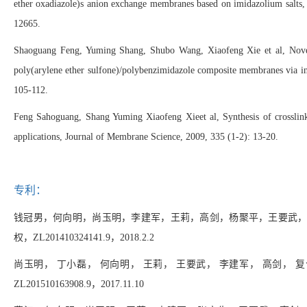
ether oxadiazole)s
anion exchange membranes based on imidazolium salts,
12665.
Shaoguang Feng, Yuming Shang, Shubo Wang, Xiaofeng Xie et al, Novel m
poly(arylene ether sulfone)/polybenzimidazole composite membranes via i
105-112
.
Feng Sahoguang,
Shang Yuming
Xiaofeng Xie
et al,
Synthesis of crossli
applications, Journal of Membrane Science, 2009, 335 (1-2): 13-20.
专利
：
钱冠男，何向明，
尚玉明
，李建军，王莉，高剑，杨聚平，王要武
权，
ZL201410324141.9
，
2018.2.2
尚玉明，
丁小磊，
何向明，
王莉，
王要武，
李建军，
高剑，
复
ZL201510163908.9
，
2017.11.10