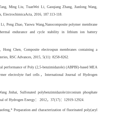
Tang, Ming Liu, TuanWei Li, Gaoqiang Zhang, Jianlong Wang
,
s
,
ElectrochimicaActa, 2016,
187:
113-118
.
n Li, Peng Zhao, Yaowu Wang,Nanocomposite polymer membrane
mal endurance and cycle stability in lithium ion battery
, Hong Chen, Composite electrospun membranes containing a
tteries, RSC Advances, 2015,
5
(11): 8258-8262
.
ical performance of Poly (2,5-benzimidazole) (ABPBI)-based MEA
er electrolyte fuel cells
，
International Journal of Hydrogen
g Jinhai, Sulfonated polybenzimidazole/zirconium phosphate
：
，
：
rnal of Hydrogen Energy
2012
37(17)
12919-12924
.
aofeng,
*
Preparation and characterization of fluorinated poly(aryl