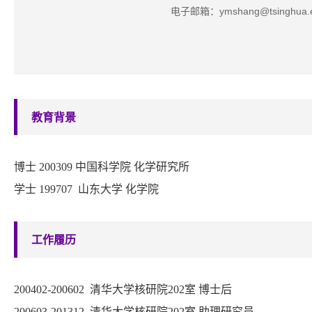
电子邮箱：ymshang@tsinghua.e
教育背景
博士
200
3
0
9
中国科学院
化学研究所
学士
1997
07
山东
大学
化学院
工作履历
200402-200602
清华大学核研院
202
室 博士后
200603-201312
清华大学核研院
202
室 助理研究员