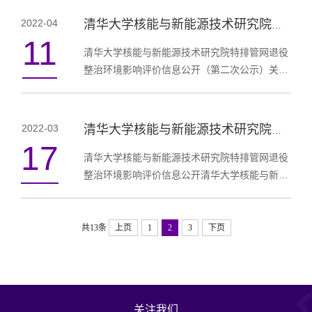
容：各设施特排管网退役和新建特排管网公示时
2022-04
清华大学核能与新能源技术研究院特排管网退役整治环境影响评价信息公开（第二次公示）
间：自公示之日起5个工作日。公示期间，对项
11
目建设有异议、疑问或建议的公众可以联系建设
清华大学核能与新能源技术研究院特排管网退役
单位、环评单位、主管部门提出意见或建议。查
整治环境影响评价信息公开（第二次公示）关于
阅方式：单位现场查阅纸质版。查阅地址：北京
《清华大学核能与新能源技术研究院特排管网退
市昌平区南口镇虎峪村南...
役整治环境影响报告书（征求意见稿）》公示的
说明一、环境影响报告书征求意见稿查阅方式查
2022-03
清华大学核能与新能源技术研究院特排管网退役整治环境影响评价信息公开
阅方式：单位现场查阅纸质版。查阅地址：北京
17
市昌平区南口镇虎峪村南清华大学核研院。二、
清华大学核能与新能源技术研究院特排管网退役
征求意见的公众范围北京市昌平区南口镇虎峪村
整治环境影响评价信息公开清华大学核能与新能
南清华大学核研院周边居民个人以及单位、学校
源技术研究院特排管网退役整治公众参与第一次
等团体。三、公众意...
公示根据《建设项目环境保护管理条例》（国务
院令第682号）、《中华人民共和国环境影响评
共13条
上页
1
2
3
下页
价法》及《环境影响评价公众参与办法》（生态
环境部部令第4号）的规定，清华大学核能与新
能源技术研究院（以下简称清华大学核研院）对
特排管网退役整治项目有关信息公开如下：一、
关注我们