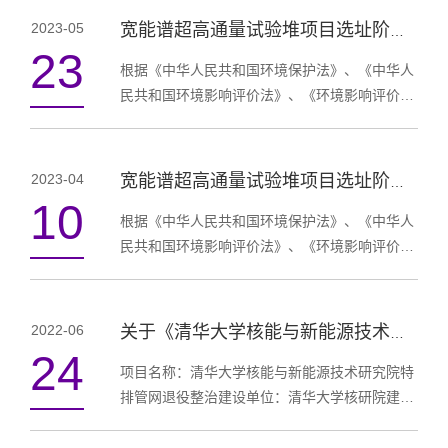
目的环境影响报告书送审稿和公众参与说明进行
2023-05
宽能谱超高通量试验堆项目选址阶段环境影响评价 第二次信息公告
公示，欢迎公众积极参与并提出宝贵意见和建
23
议。一、环境影响报告书与公众参与说明网络链
根据《中华人民共和国环境保护法》、《中华人
接环境影响报告书下载：宽能谱超高通量试验堆
民共和国环境影响评价法》、《环境影响评价公
项目环境影响报告（选址阶段）.pdf公众参与说
众参与办法》的有关规定，为使社会团体及公众
明网络下载：宽能谱...
了解、参与本项目的环境影响评价工作，现将项
目的环境影响报告书征求意见稿进行公示，欢迎
2023-04
宽能谱超高通量试验堆项目选址阶段环境影响评价公众参与首次信息公告
公众积极参与并提出宝贵意见和建议。一、环境
10
影响报告书征求意见稿查阅方式及途径环境影响
根据《中华人民共和国环境保护法》、《中华人
报告书征求意见稿下载：宽能谱超高通量试验堆
民共和国环境影响评价法》、《环境影响评价公
项目环境影响报告书（选址阶段）征求意见
众参与办法》的有关规定，为使社会团体及公众
稿.pdf查阅纸质报告地址...
了解、参与本项目的环境影响评价工作，特发布
此公告，欢迎公众积极参与并提出宝贵意见和建
2022-06
关于《清华大学核能与新能源技术研究院特排管网退役整治环境影响报告书（报批稿）》公示的说明
议。（1）建设项目的名称及概要 建设项目为“宽
24
能谱超高通量试验堆项目”。 宽能谱超高通量试
项目名称：清华大学核能与新能源技术研究院特
验堆项目为新建工程，位于山东省威海市所辖荣
排管网退役整治建设单位：清华大学核研院建设
成市石岛管理区宁津街道办事处东南，东临黄
性质：退役、新建建设地点：北京市昌平区南口
海、南部...
镇虎峪村南约1000m清华大学核研院内建设内